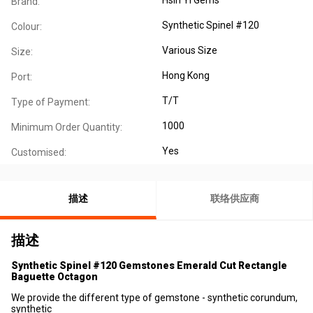
Brand:
Synthetic Spinel #120
Colour:
Various Size
Size:
Hong Kong
Port:
T/T
Type of Payment:
1000
Minimum Order Quantity:
Yes
Customised:
描述
联络供应商
描述
Synthetic Spinel #120 Gemstones Emerald Cut Rectangle
Baguette Octagon
We provide the different type of gemstone - synthetic corundum,
synthetic