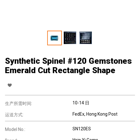
Synthetic Spinel #120 Gemstones
Emerald Cut Rectangle Shape
10-14 日
生产所需时间:
FedEx, Hong Kong Post
运送方式:
SN120ES
Model No.:
Hsin Yi Gems