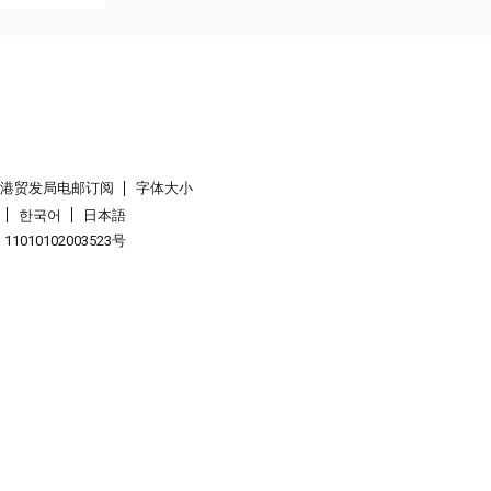
香港贸发局电邮订阅
字体大小
한국어
日本語
1010102003523号