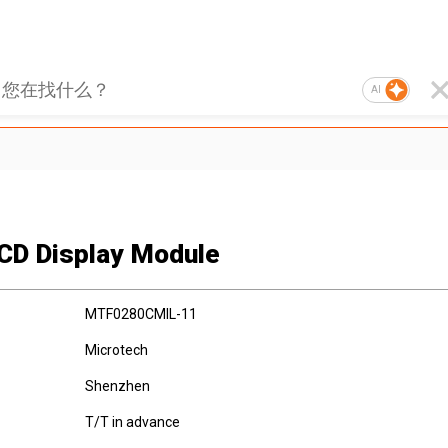
AI
CD Display Module
MTF0280CMIL-11
Microtech
Shenzhen
T/T in advance