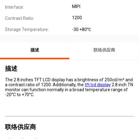
MIPI
Interface:
1200
Contrast Ratio:
Storage Temperature:
-30·+80℃
描述
联络供应商
描述
The 2.8 inches TFT LCD display has a brightness of 250cd/m² and
a contrast ratio of 1200. Additionally, the
tft lcd display
2.8 inch TN
monitor can function normally in a broad temperature range of
-20°C to +70°C.
联络供应商