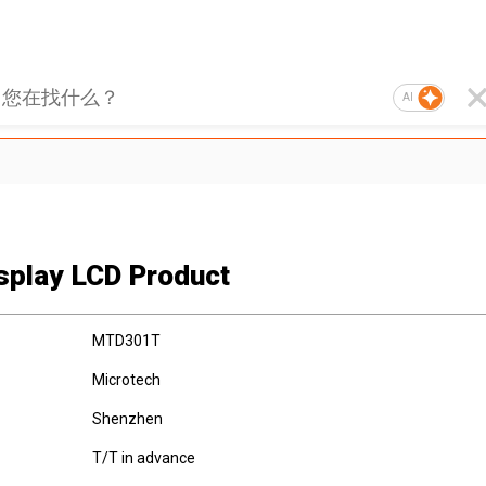
AI
splay LCD Product
MTD301T
Microtech
Shenzhen
T/T in advance