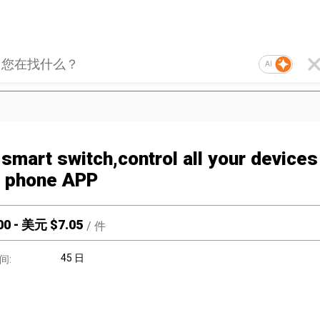
AI
smart switch,control all your devices
 phone APP
00
-
美元 $
7.05
/
件
45 日
间: