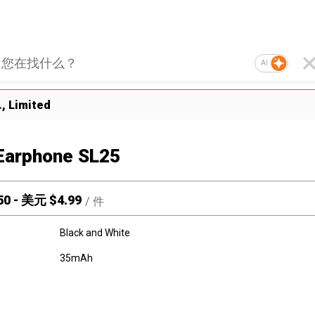
AI
, Limited
Earphone SL25
50
-
美元 $
4.99
/
件
Black and White
35mAh