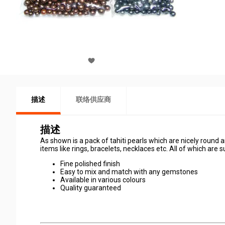
描述
联络供应商
描述
As shown is a pack of tahiti pearls which are nicely round 
items like rings, bracelets, necklaces etc. All of which are s
Fine polished finish
Easy to mix and match with any gemstones
Available in various colours
Quality guaranteed