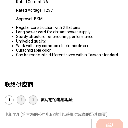
Rated Current: 7A
Rated Voltage: 125V
Approval: BSMI
Regular construction with 2 flat pins.
Long power cord for distant power supply.
Sturdy structure for enduring performance.
Unrivaled quality.
Work with any common electronic device.
Customizable color.
Can be made into different sizes within Taiwan standard.
联络供应商
填写您的电邮地址
1
2
3
电邮地址
(填写您的公司电邮地址以获取供应商的迅速回覆)
确认