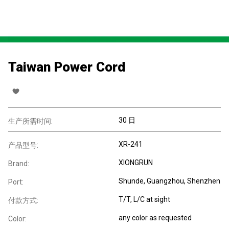
Taiwan Power Cord
30 日
生产所需时间:
XR-241
产品型号:
XIONGRUN
Brand:
Shunde, Guangzhou, Shenzhen
Port:
T/T, L/C at sight
付款方式:
any color as requested
Color: