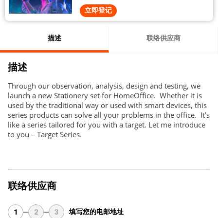
立即登记
描述
联络供应商
描述
Through our observation, analysis, design and testing, we
launch a new Stationery set for HomeOffice. Whether it is
used by the traditional way or used with smart devices, this
series products can solve all your problems in the office. It’s
like a series tailored for you with a target. Let me introduce
to you – Target Series.
联络供应商
填写您的电邮地址
1
2
3