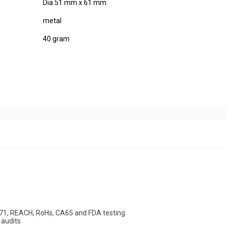
Dia 51 mm x 61 mm
metal
40 gram
EN71, REACH, RoHs, CA65 and FDA testing
 audits