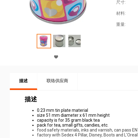
尺寸:
材料:
重量:
描述
联络供应商
描述
0.23 mm tin plate material
size 51 mm diameter x 61 mm height
capacity is for 35 gram black tea
pack for tea, small gifts, candies, etc.
food safety materials, inks and varnish, can pass 
factory with Sedex 4 Pillar, Disney, Boots and L'Oreal