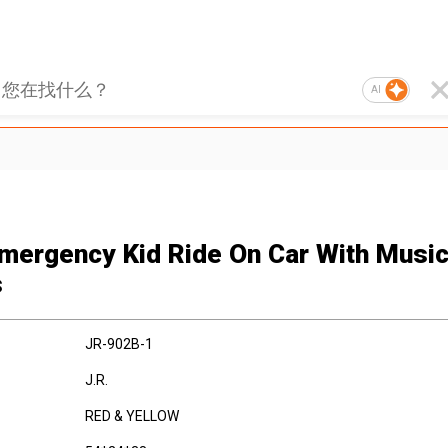
AI
mergency Kid Ride On Car With Musi
s
JR-902B-1
J.R.
RED & YELLOW