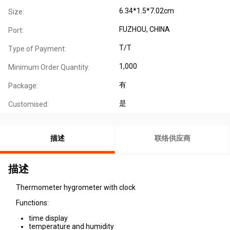
6.34*1.5*7.02cm
Size:
FUZHOU, CHINA
Port:
T/T
Type of Payment:
1,000
Minimum Order Quantity:
有
Package:
是
Customised:
描述
联络供应商
描述
Thermometer hygrometer with clock
Functions:
time display
temperature and humidity