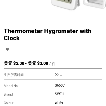
Thermometer Hygrometer with
Clock
美元 $
2.00
-
美元 $
3.00
/
件
55 日
生产所需时间:
S6507
Model No.:
SWELL
Brand:
white
Colour: