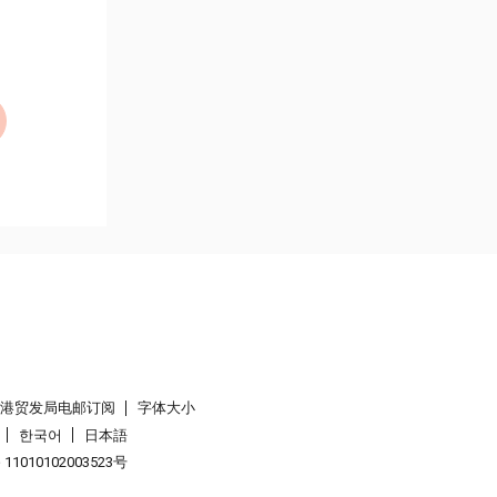
香港贸发局电邮订阅
字体大小
한국어
日本語
1010102003523号