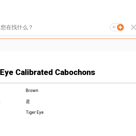
AI
 Eye Calibrated Cabochons
Brown
是
:
Tiger Eye