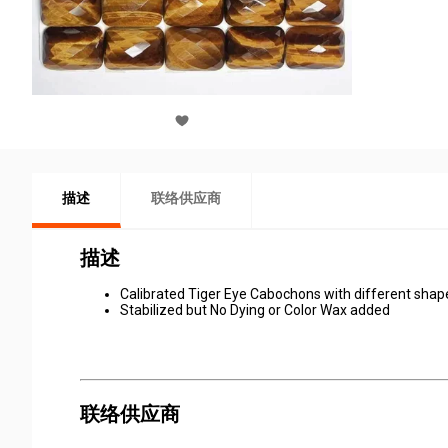
描述
联络供应商
描述
Calibrated Tiger Eye Cabochons with different shape
Stabilized but No Dying or Color Wax added
联络供应商