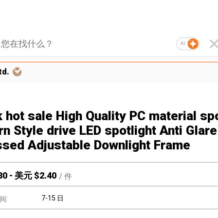
AI
td.
 hot sale High Quality PC material spo
n Style drive LED spotlight Anti Glare
sed Adjustable Downlight Frame
80
-
美元 $
2.40
/
件
7-15 日
间: