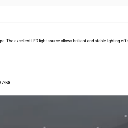
pe. The excellent LED light source allows brilliant and stable lighting eff
/B7/B8