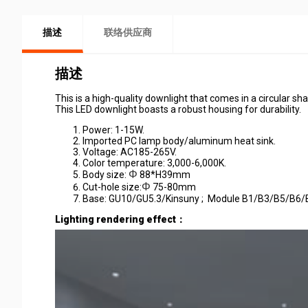
描述
联络供应商
描述
This is a high-quality downlight that comes in a circular sha
This LED downlight boasts a robust housing for durability.
Power: 1-15W.
Imported PC lamp body/aluminum heat sink.
Voltage: AC185-265V.
Color temperature: 3,000-6,000K.
Φ
Body size:
88
*H39mm
Φ
Cut-hole size:
75-80
mm
Base: GU10/GU5.3/Kinsuny ; Module B1/B3/B5/B6
Lighting rendering effect：