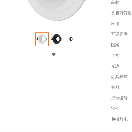
品牌:
是否可订造
应用:
可调亮度:
图案:
尺寸:
光源:
灯具样式:
材料:
型号编号:
特性:
包括灯泡: