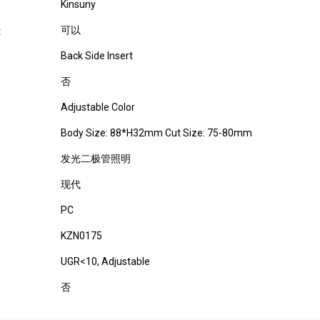
Kinsuny
可以
:
Back Side Insert
否
Adjustable Color
Body Size: 88*H32mm Cut Size: 75-80mm
发光二极管照明
现代
PC
KZN0175
UGR<10, Adjustable
否