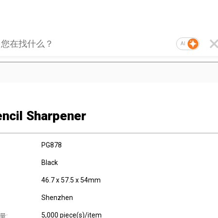
AI
encil Sharpener
PG878
Black
46.7 x 57.5 x 54mm
Shenzhen
5,000 piece(s)/item
量: