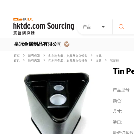
产品
皇冠金属制品有限公司
首页
所有类別
印刷与包装，文具及办公设备
文具
首页
所有类別
印刷与包装，文具及办公设备
文具
铅笔刨
Tin P
产品型号:
颜色:
尺寸:
港口:
最低订购数