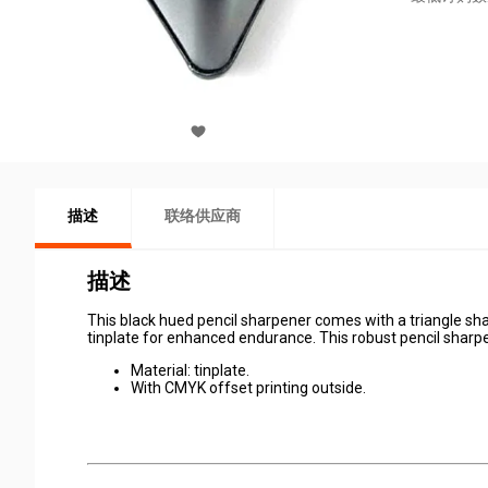
描述
联络供应商
描述
This black hued pencil sharpener comes with a triangle sh
tinplate for enhanced endurance. This robust pencil sharpe
Material: tinplate.
With CMYK offset printing outside.