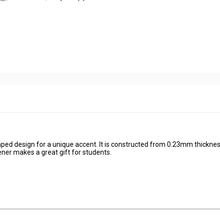
aped design for a unique accent. It is constructed from 0.23mm thickne
ner makes a great gift for students.