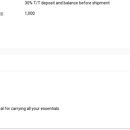
30% T/T deposit and balance before shipment
1,000
量:
l for carrying all your essentials.