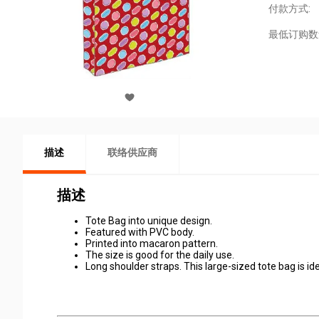
付款方式:
最低订购数
描述
联络供应商
描述
Tote Bag into unique design.
Featured with PVC body.
Printed into macaron pattern.
The size is good for the daily use.
Long shoulder straps. This large-sized tote bag is idea