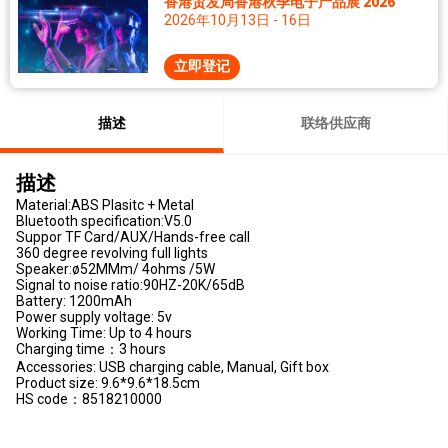
香港贸发局香港秋季电子产品展 2026
2026年10月13日 - 16日
立即登记
描述
联络供应商
描述
Material:ABS Plasitc + Metal
Bluetooth specification:V5.0
Suppor TF Card/AUX/Hands-free call
360 degree revolving full lights
Speaker:ø52MMm/ 4ohms /5W
Signal to noise ratio:90HZ-20K/65dB
Battery: 1200mAh
Power supply voltage: 5v
Working Time: Up to 4 hours
Charging time：3 hours
Accessories: USB charging cable, Manual, Gift box
Product size: 9.6*9.6*18.5cm
HS code：8518210000