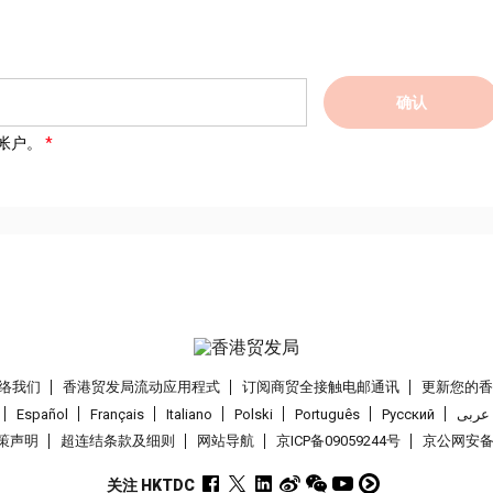
确认
帐户。
络我们
香港贸发局流动应用程式
订阅商贸全接触电邮通讯
更新您的
Español
Français
Italiano
Polski
Português
Pусский
عربى
策声明
超连结条款及细则
网站导航
京ICP备09059244号
京公网安备 1
关注 HKTDC