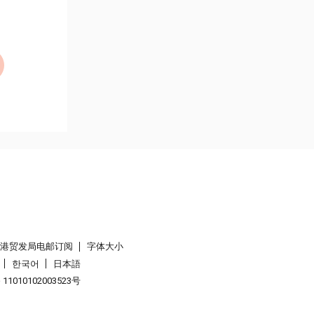
香港贸发局电邮订阅
字体大小
한국어
日本語
1010102003523号