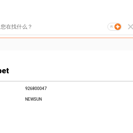
AI
pet
926800047
NEWSUN