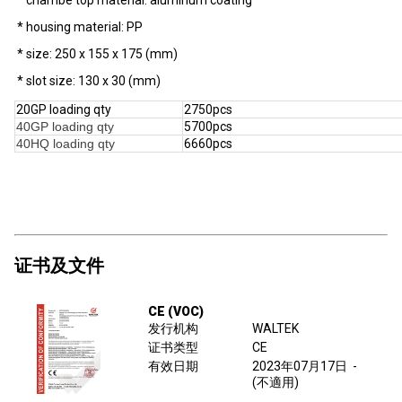
* chambe top material: aluminum coating
* housing material: PP
* size: 250 x 155 x 175 (mm)
* slot size: 130 x 30 (mm)
20GP loading qty
2750pcs
40GP loading qty
5700pcs
40HQ loading qty
6660pcs
证书及文件
CE (VOC)
发行机构
WALTEK
证书类型
CE
有效日期
2023年07月17日
-
(不適用)