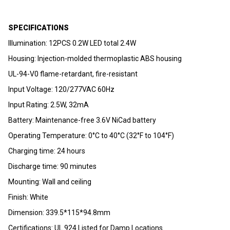
SPECIFICATIONS
Illumination: 12PCS 0.2W LED total 2.4W
Housing: Injection-molded thermoplastic ABS housing
UL-94-V0 flame-retardant, fire-resistant
Input Voltage: 120/277VAC 60Hz
Input Rating: 2.5W, 32mA
Battery: Maintenance-free 3.6V NiCad battery
Operating Temperature: 0°C to 40°C (32°F to 104°F)
Charging time: 24 hours
Discharge time: 90 minutes
Mounting: Wall and ceiling
Finish: White
Dimension: 339.5*115*94.8mm
Certifications: UL 924 Listed for Damp Locations