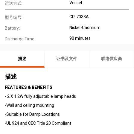
Vessel
运送方式:
CR-7033A
型号编号:
Nickel-Cadmium
Battery:
90 minutes
Discharge Time:
描述
证书及文件
联络供应商
描述
FEATURES & BENEFITS
• 2 X 1.2W fully adjustable lamp heads
•Wall and ceiling mounting
•Suitable for Damp Locations
•UL 924 and CEC Title 20 Compliant