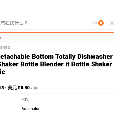
AI
酒吧用品
etachable Bottom Totally Dishwasher
haker Bottle Blender it Bottle Shaker
ic
18
-
美元 $
8.50
/
件
可以
:
Automatic