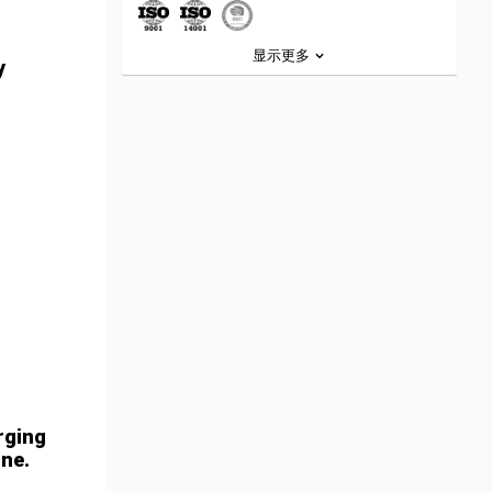
显示更多
y
arging
one.