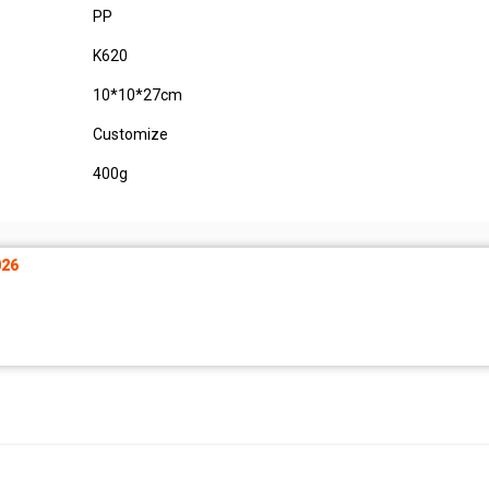
PP
K620
10*10*27cm
Customize
400g
26