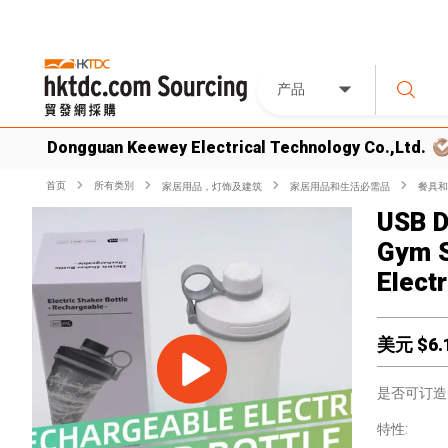
产品
Dongguan Keewey Electrical Technology Co.,Ltd.
首页
所有类別
家居用品，灯饰及建筑
家居用品和生活必需品
餐具和
USB D
Gym S
Electr
美元 $
6.
是否可订造
特性: