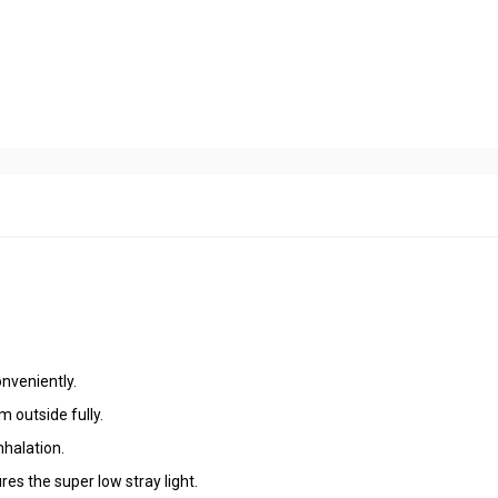
nveniently.
m outside fully.
halation.
res the super low stray light.