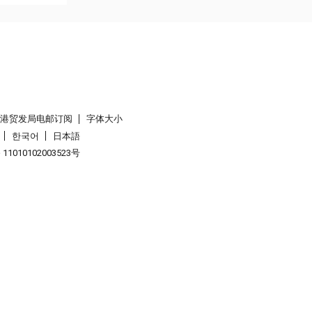
香港贸发局电邮订阅
字体大小
한국어
日本語
1010102003523号