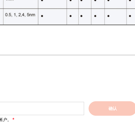
确认
帐户。