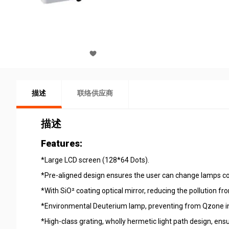
描述
联络供应商
描述
Features:
*Large LCD screen (128*64 Dots).
*Pre-aligned design ensures the user can change lamps co
*With SiO² coating optical mirror, reducing the pollution fro
*Environmental Deuterium lamp, preventing from Qzone in
*High-class grating, wholly hermetic light path design, ensu