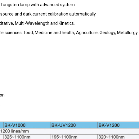
d Tungsten lamp with advanced system.
source and dark current calibration automatically.
tative, Multi-Wavelength and Kinetics.
fe sciences, food, Medicine and health, Agriculture, Geology, Metallurgy
ion.
.