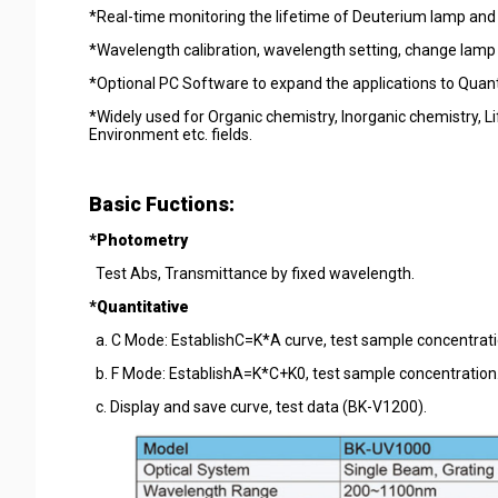
*Real-time monitoring the lifetime of Deuterium lamp an
*Wavelength calibration, wavelength setting, change lamp 
*Optional PC Software to expand the applications to Quanti
*Widely used for Organic chemistry, Inorganic chemistry, Li
Environment etc. fields.
Basic Fuctions:
*Photometry
Test Abs, Transmittance by fixed wavelength.
*Quantitative
a. C Mode: EstablishC=K*A curve, test sample concentrat
b. F Mode: EstablishA=K*C+K0, test sample concentration
c. Display and save curve, test data (BK-V1200).