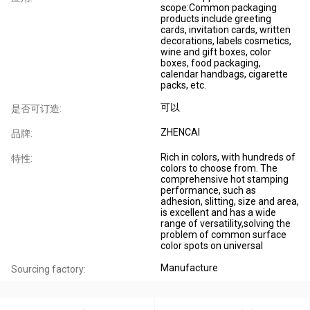
scope:Common packaging
products include greeting
cards, invitation cards, written
decorations, labels cosmetics,
wine and gift boxes, color
boxes, food packaging,
calendar handbags, cigarette
packs, etc.
可以
是否可订造:
ZHENCAI
品牌:
Rich in colors, with hundreds of
特性:
colors to choose from. The
comprehensive hot stamping
performance, such as
adhesion, slitting, size and area,
is excellent and has a wide
range of versatility,solving the
problem of common surface
color spots on universal
Manufacture
Sourcing factory: