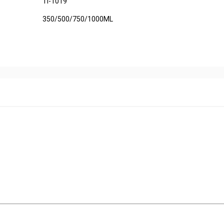
TI-1019
350/500/750/1000ML