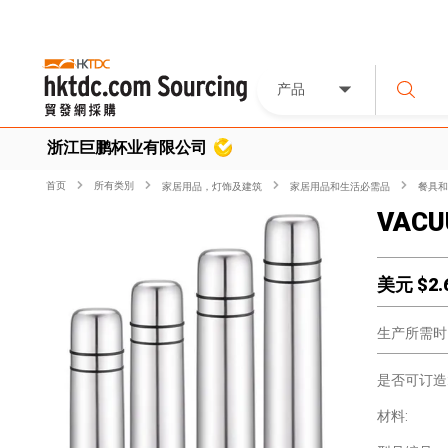
产品
浙江巨鹏杯业有限公司
首页
所有类別
家居用品，灯饰及建筑
家居用品和生活必需品
餐具和
VACU
美元 $
2.
生产所需时
是否可订造
材料: