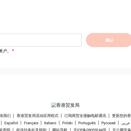
确认
帐户。
络我们
香港贸发局流动应用程式
订阅商贸全接触电邮通讯
更新您的
Español
Français
Italiano
Polski
Português
Pусский
عربى
策声明
超连结条款及细则
网站导航
京ICP备09059244号
京公网安备 1