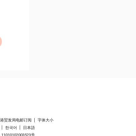
香港贸发局电邮订阅
字体大小
한국어
日本語
1010102003523号