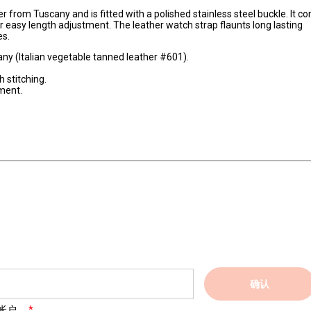
r from Tuscany and is fitted with a polished stainless steel buckle. It c
or easy length adjustment. The leather watch strap flaunts long lasting
es.
ny (Italian vegetable tanned leather #601).
 stitching.
ment.
确认
帐户。