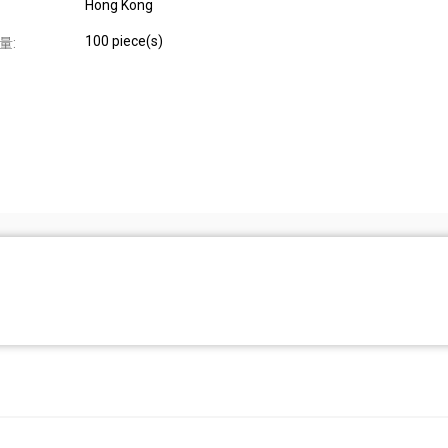
Hong Kong
100 piece(s)
量: