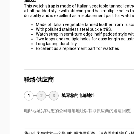
This watch strap is made of Italian vegetable tanned leathe
a half padded style with stitching and has multiple holes f
durability and is excellent as a replacement part for watch
Made of Italian vegetable tanned leather from Tusca
With polished stainless steel buckle #8S.
Watch strap in semi-turn edge, half padded style with
Two loops and multiple holes for easy length adjust
Long lasting durability.
Excellent as a replacement part for watches.
联络供应商
填写您的电邮地址
1
2
3
电邮地址
(填写您的公司电邮地址以获取供应商的迅速回覆)
我们会为您建立一个帐户以联络供应商，请查看电邮并启动