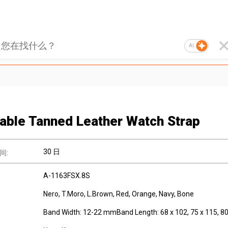
AI
able Tanned Leather Watch Strap
30 日
间:
A-1163FSX.8S
Nero, T.Moro, L.Brown, Red, Orange, Navy, Bone
Band Width: 12-22 mmBand Length: 68 x 102, 75 x 115, 8