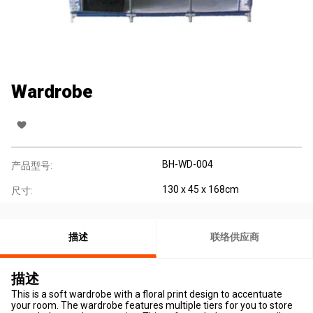
Wardrobe
BH-WD-004
产品型号:
130 x 45 x 168cm
尺寸:
描述
联络供应商
描述
This is a soft wardrobe with a floral print design to accentuate
your room. The wardrobe features multiple tiers for you to store