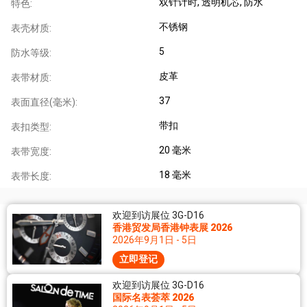
双针计时
, 透明机芯
, 防水
特色:
不锈钢
表壳材质:
5
防水等级:
皮革
表带材质:
37
表面直径(毫米):
带扣
表扣类型:
20 毫米
表带宽度:
18 毫米
表带长度:
欢迎到访展位 3G-D16
香港贸发局香港钟表展 2026
2026年9月1日 - 5日
立即登记
欢迎到访展位 3G-D16
国际名表荟萃 2026