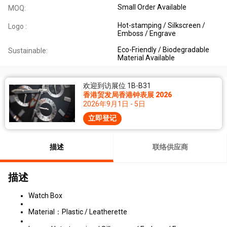
Small Order Available
MOQ:
Hot-stamping / Silkscreen /
Logo :
Emboss / Engrave
Eco-Friendly / Biodegradable
Sustainable:
Material Available
欢迎到访展位 1B-B31
香港贸发局香港钟表展 2026
2026年9月1日 - 5日
立即登记
描述
联络供应商
描述
Watch Box
Material：Plastic / Leatherette