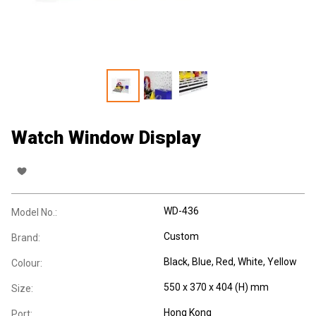
Watch Window Display
WD-436
Model No.:
Custom
Brand:
Black, Blue, Red, White, Yellow
Colour:
550 x 370 x 404 (H) mm
Size:
Hong Kong
Port: