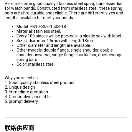
Here are some good quality stainless steel spring bars essential
for watch bands. Constructed from stainless steel, these spring
bars are ultra durable and reliable. There are different sizes and
lengths available to meet your needs.
Model: PB10-SDF-150S-18.
Material: stainless steel.
Every 100 pieces will be packed in a plastic box with label.
Sizes: diameter 1.5mm with length 18mm.
Other diameter and length are available.
Other models: double flange, single shoulder, double
shoulder universal, single flange, buckle bar, quick change
spring bars.
Color: stainless steel.
Why you select us:
1. Good quality stainless steel product
2. Unique design
3. Immediate quotation
4. Competitive price offer
5. prompt delivery
联络供应商