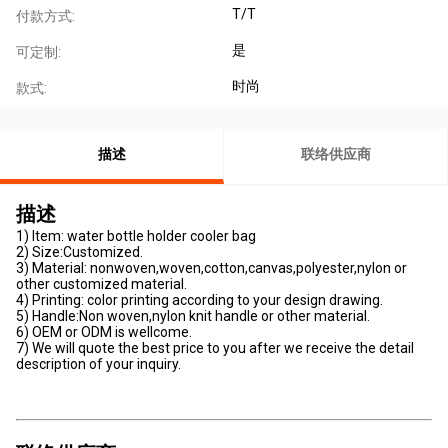
T/T
付款方式:
是
可定制:
时尚
款式:
描述
联络供应商
描述
1) Item: water bottle holder cooler bag
2) Size:Customized.
3) Material: nonwoven,woven,cotton,canvas,polyester,nylon or
other customized material.
4) Printing: color printing according to your design drawing.
5) Handle:Non woven,nylon knit handle or other material.
6) OEM or ODM is wellcome.
7) We will quote the best price to you after we receive the detail
description of your inquiry.