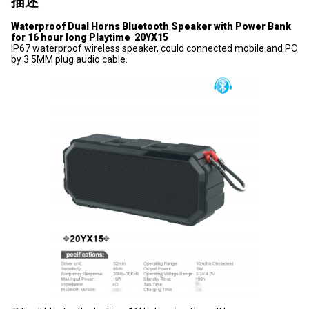
描述
Waterproof Dual Horns Bluetooth Speaker with Power Bank
for 16 hour long Playtime 20YX15
IP67 waterproof wireless speaker, could connected mobile and PC
by 3.5MM plug audio cable.