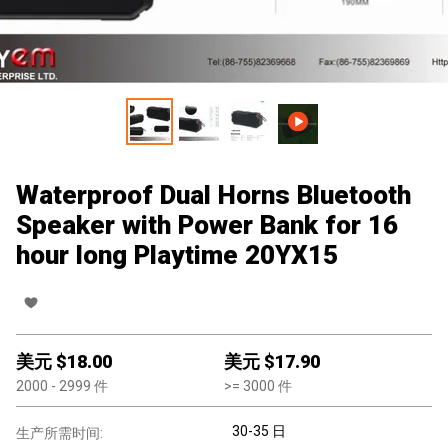
Waterproof Dual Horns Bluetooth
Speaker with Power Bank for 16
hour long Playtime 20YX15
美元 $
18.00
美元 $
17.90
2000
- 2999
件
>=
3000
件
30-35 日
生产所需时间: