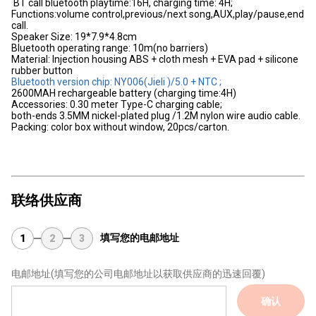
BT call bluetooth playtime:16H, charging time: 4H;
Functions:volume control,previous/next song,AUX,play/pause,end
call.
Speaker Size: 19*7.9*4.8cm
Bluetooth operating range: 10m(no barriers)
Material: Injection housing ABS + cloth mesh + EVA pad + silicone
rubber button
Bluetooth version chip: NY006(Jieli )/5.0 + NTC ;
2600MAH rechargeable battery (charging time:4H)
Accessories: 0.30 meter Type-C charging cable;
both-ends 3.5MM nickel-plated plug /1.2M nylon wire audio cable.
Packing: color box without window, 20pcs/carton.
联络供应商
填写您的电邮地址
1
2
3
电邮地址
(填写您的公司电邮地址以获取供应商的迅速回覆)
确认