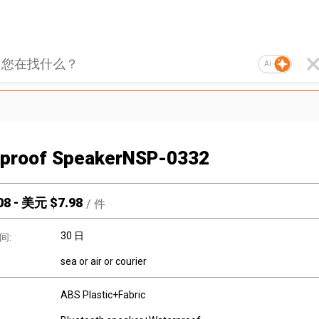
AI
proof SpeakerNSP-0332
08
-
美元 $
7.98
/
件
30 日
间:
sea or air or courier
ABS Plastic+Fabric