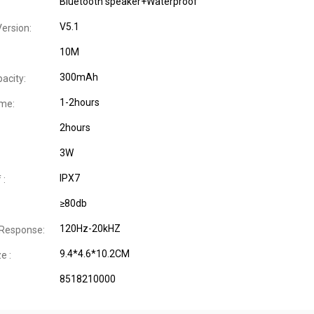
Bluetooth speaker+Waterproof
V5.1
ersion:
10M
300mAh
acity:
1-2hours
ime:
2hours
3W
IPX7
 :
≥80db
120Hz-20kHZ
 Response:
9.4*4.6*10.2CM
e :
8518210000