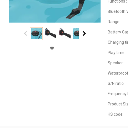
Functions :
Bluetooth V
Range:
Battery Cap
Charging t
Play time:
Speaker:
Waterproof
S/N ratio:
Frequency
Product Siz
HS code: