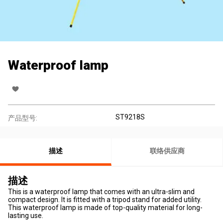
Waterproof lamp
ST9218S
产品型号:
描述
联络供应商
描述
This is a waterproof lamp that comes with an ultra-slim and
compact design. It is fitted with a tripod stand for added utility.
This waterproof lamp is made of top-quality material for long-
lasting use.