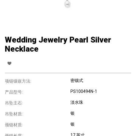
Wedding Jewelry Pearl Silver
Necklace
密镶式
项链镶嵌方法:
PS100494N-1
产品型号:
淡水珠
吊坠主石:
银
吊坠材质:
银
颈链材质:
17 英寸
颈链长度: