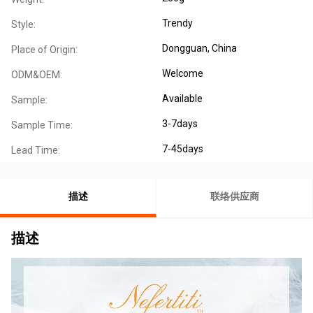
Trendy
Style:
Dongguan, China
Place of Origin:
Welcome
ODM&OEM:
Available
Sample:
3-7days
Sample Time:
7-45days
Lead Time:
描述
联络供应商
描述