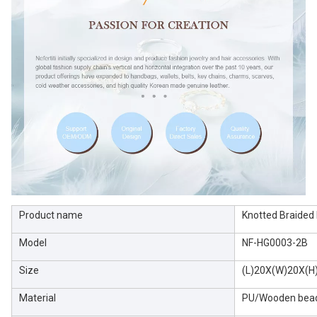
Product name
Knotted Braided
Model
NF-HG0003-2B
Size
(L)20X(W)20X(
Material
PU/Wooden bea