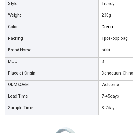
Style
Trendy
Weight
230g
Color
Green
Packing
1pce/opp bag
Brand Name
bikki
MOQ
3
Place of Origin
Dongguan, Chin
ODM&OEM
Welcome
Lead Time
7-45days
Sample Time
3-7days