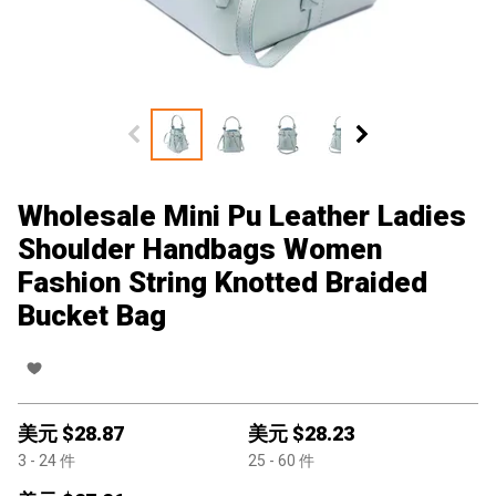
Wholesale Mini Pu Leather Ladies
Shoulder Handbags Women
Fashion String Knotted Braided
Bucket Bag
美元 $
28.87
美元 $
28.23
3
- 24
件
25
- 60
件