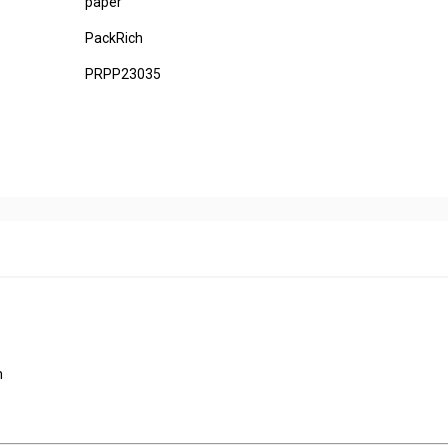
paper
PackRich
PRPP23035
m