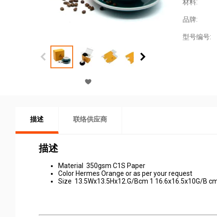
材料:
品牌:
型号编号:
描述
联络供应商
描述
Material 350gsm C1S Paper
Color Hermes Orange or as per your request
Size 13.5Wx13.5Hx12.G/Bcm 1 16.6x16.5x10G/B c