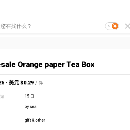
AI
sale Orange paper Tea Box
25
-
美元 $
0.29
/
件
15 日
间:
by sea
gift & other