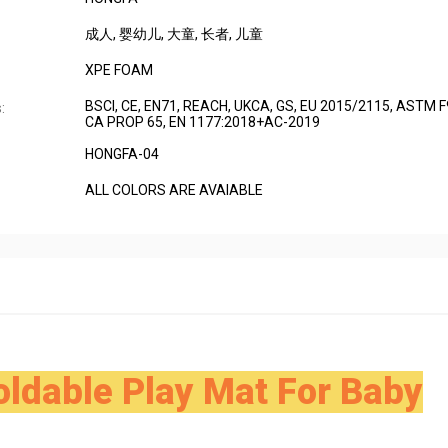
成人
, 婴幼儿
, 大童
, 长者
, 儿童
XPE FOAM
BSCI, CE, EN71, REACH, UKCA, GS, EU 2015/2115, ASTM F
:
CA PROP 65, EN 1177:2018+AC-2019
HONGFA-04
ALL COLORS ARE AVAIABLE
ldable Play Mat For Baby