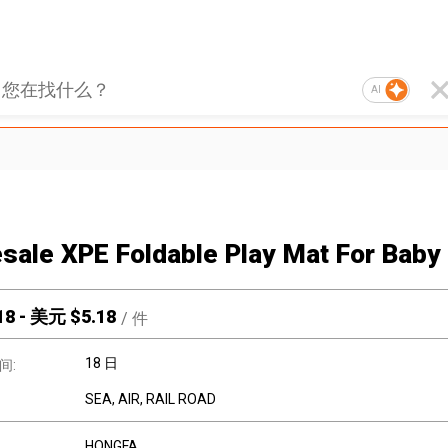
AI
sale XPE Foldable Play Mat For Baby
18
-
美元 $
5.18
/
件
18 日
间:
SEA, AIR, RAIL ROAD
HONGFA