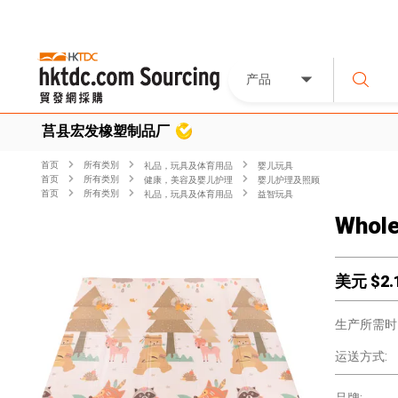
产品
莒县宏发橡塑制品厂
首页
所有类別
礼品，玩具及体育用品
婴儿玩具
首页
所有类別
健康，美容及婴儿护理
婴儿护理及照顾
首页
所有类別
礼品，玩具及体育用品
益智玩具
Whole
美元 $
2.
生产所需时
运送方式: