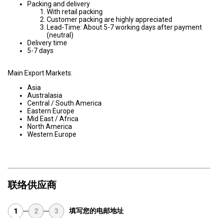
Packing and delivery
With retail packing
Customer packing are highly appreciated
Lead-Time: About 5-7 working days after payment
(neutral)
Delivery time
5-7 days
Main Export Markets:
Asia
Australasia
Central / South America
Eastern Europe
Mid East / Africa
North America
Western Europe
联络供应商
填写您的电邮地址
1
2
3