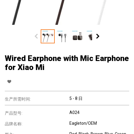
Wired Earphone with Mic Earphone
for Xiao Mi
5 - 8 日
生产所需时间:
A024
产品型号:
Eagleton/OEM
品牌名称:
Red, Black, Brown, Blue, Green