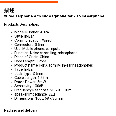
描述
Wired earphone with mic earphone for xiao mi earphone
Products Description:
Model Number: A024
Style: In-Ear
Communication: Wired
Connectors: 3.5mm
Use: Mobile phone, computer
Function: Noise cancelling, microphone
Place of Origin: China
Cord Length: 1.25M
Product name: For Xiaomi Mi in-ear headphones
Type: In-Ear
Jack Type: 3.5mm
Cable Length: 1.25m
Rated Power: 5mW
Sensitivity: 100dB
Frequency Response: 20-20,000Hz
speaker Impedance: 32Ω
Dimensions: 100 x 68 x 35mm
Packing and delivery