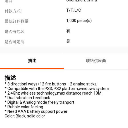
港口:
T/T, L/C
付款方式:
1,000 piece(s)
最低订购数量:
有
是否有包装:
是
是否可定制:
描述
联络供应商
描述
* 8 directionl ways+12 fire buttons + 2 analog sticks;
* Compatible with the PS3, PS2 platform,windows system
* 2.4Ghz wireless technology,max distance reach 10M
* Dual vibration feedback
* Digital & Analog mode freely tranport
* Rubble color feeling
* Need AAA battery support power
Color: Black, solid color