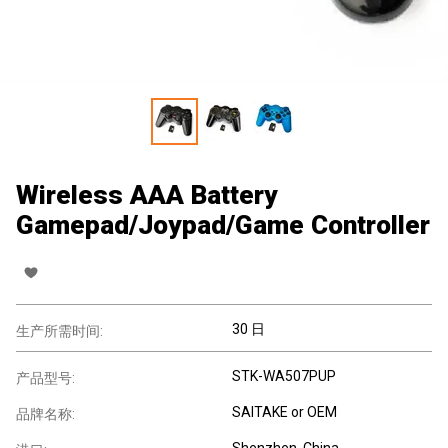
Wireless AAA Battery
Gamepad/Joypad/Game Controller
30 日
生产所需时间:
STK-WA507PUP
产品型号:
SAITAKE or OEM
品牌名称:
Shenzhen, China