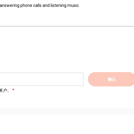
answering phone calls and listening music.
确认
帐户。