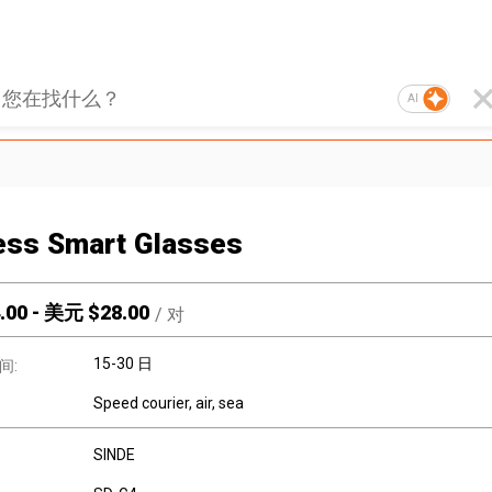
AI
ess Smart Glasses
.00
-
美元 $
28.00
/
对
15-30 日
间:
Speed courier, air, sea
SINDE