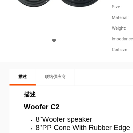
Size :
Material :
Weight:
Impedance
Coil size :
描述
联络供应商
描述
Woofer C2
8"Woofer speaker
8"PP Cone With Rubber Edge