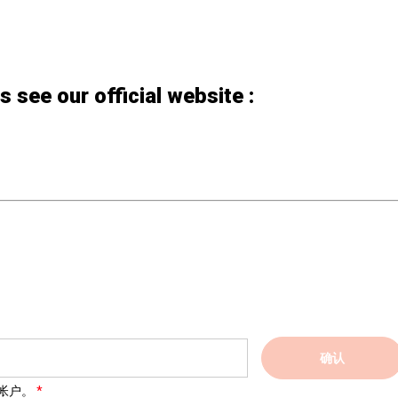
ls see our official website :
确认
帐户。