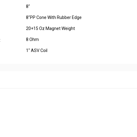
8"
8"PP Cone With Rubber Edge
20+15 Oz Magnet Weight
8 Ohm
:
1" ASV Coil