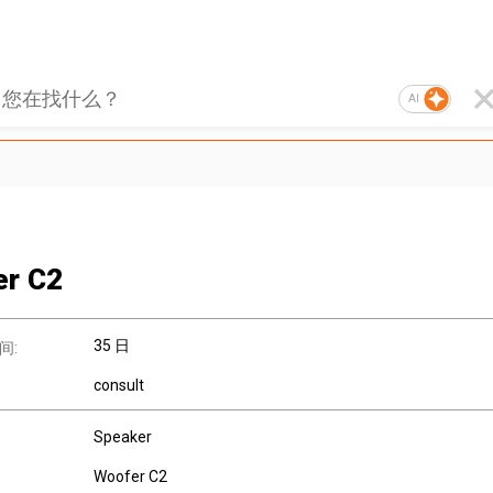
AI
er C2
35 日
间:
consult
Speaker
Woofer C2