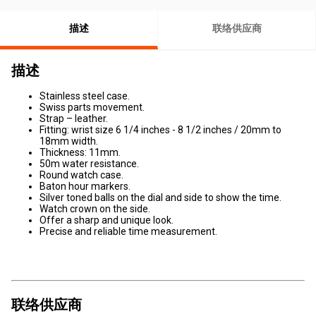
描述
联络供应商
描述
Stainless steel case.
Swiss parts movement.
Strap – leather.
Fitting: wrist size 6 1/4 inches - 8 1/2 inches / 20mm to
18mm width.
Thickness: 11mm.
50m water resistance.
Round watch case.
Baton hour markers.
Silver toned balls on the dial and side to show the time.
Watch crown on the side.
Offer a sharp and unique look.
Precise and reliable time measurement.
联络供应商