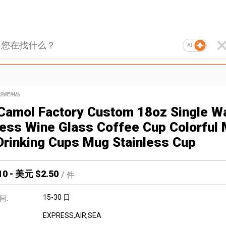
AI
酒吧用品
Camol Factory Custom 18oz Single Wa
ess Wine Glass Coffee Cup Colorful 
Drinking Cups Mug Stainless Cup
10
-
美元 $
2.50
/
件
15-30 日
间:
EXPRESS,AIR,SEA