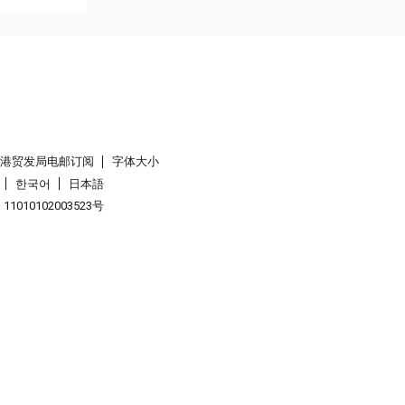
香港贸发局电邮订阅
字体大小
한국어
日本語
1010102003523号