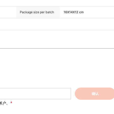
Package size per batch
16X14X12 cm
确认
帐户。