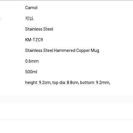
Camol
可以
:
Stainless Steel
KM-TZC9
Stainless Steel Hammered Copper Mug
0.6mm
500ml
height: 9.2cm, top dia: 8.8cm, bottom: 9.2mm,