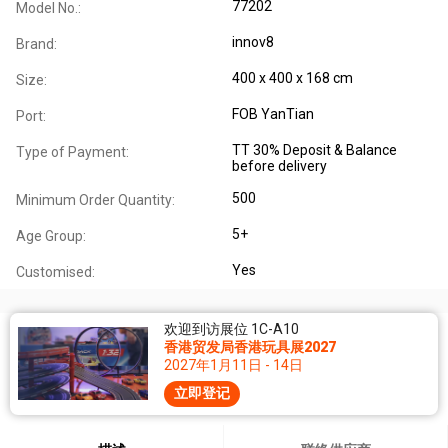
77202
Model No.:
innov8
Brand:
400 x 400 x 168 cm
Size:
FOB YanTian
Port:
TT 30% Deposit & Balance
Type of Payment:
before delivery
500
Minimum Order Quantity:
5+
Age Group:
Yes
Customised:
欢迎到访展位 1C-A10
香港贸发局香港玩具展2027
2027年1月11日 - 14日
立即登记