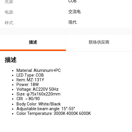
COB
光源:
交流电
电源:
现代
样式:
描述
联络供应商
描述
Material: Aluminum+PC
LED Type: COB
Item: MZ-131Y
Power: 18W
Voltage: AC220V 50Hz
Size: φ75x160x220mm
CRI: ＞80/90
Body Color: White/Black
Adjustable beam angle: 15°-55°
Color Temperature: 3000K 4000K 6000K