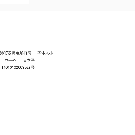
香港贸发局电邮订阅
字体大小
한국어
日本語
1010102003523号