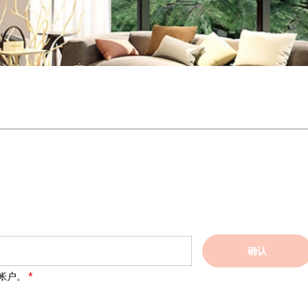
确认
帐户。