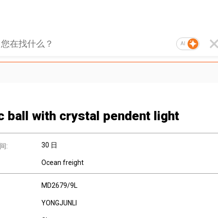
AI
c ball with crystal pendent light
30 日
间:
Ocean freight
MD2679/9L
YONGJUNLI