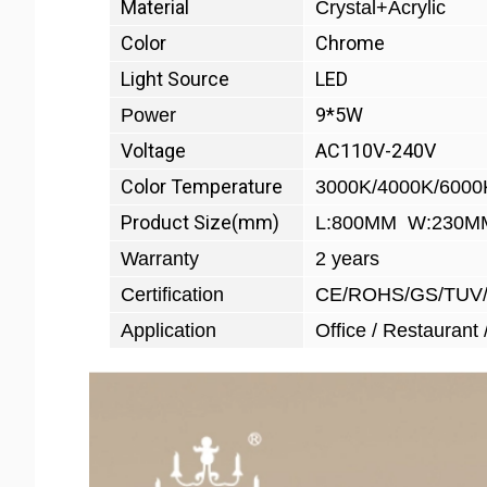
Material
Crystal+Acrylic
Color
Chrome
Light Source
LED
9*5W
Power
Voltage
AC110V-240V
Color Temperature
3000K/4000K/6000
Product Size(mm)
L:800MM W:230M
Warranty
2 years
Certification
CE/ROHS/GS/TUV
Application
Office / Restaurant