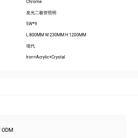
Chrome
发光二极管照明
5W*9
L:800MM W:230MM H:1200MM
现代
Iron+Acrylic+Crystal
/ ODM