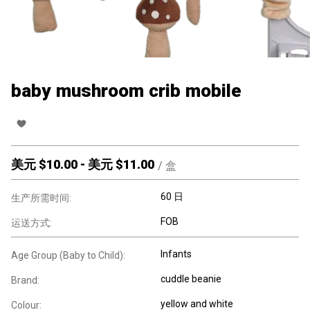
baby mushroom crib mobile
美元 $
10.00
-
美元 $
11.00
/
盒
60 日
生产所需时间:
FOB
运送方式:
Infants
Age Group (Baby to Child):
cuddle beanie
Brand:
yellow and white
Colour: