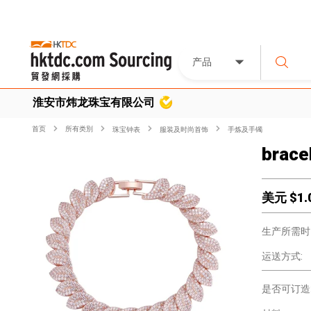
产品
淮安市炜龙珠宝有限公司
首页
所有类別
珠宝钟表
服装及时尚首饰
手炼及手镯
brace
美元 $
1.
生产所需时
运送方式:
是否可订造