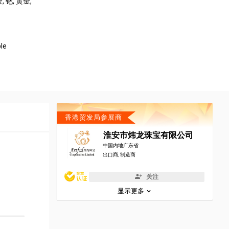
金
, 钯
, 黄金
,
ple
香港贸发局参展商
淮安市炜龙珠宝有限公司
中国内地广东省
出口商, 制造商
关注
显示更多