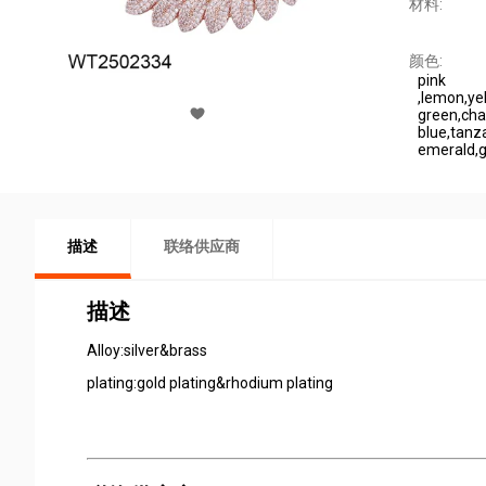
材料:
颜色:
pink
,lemon,ye
green,cha
blue,tanz
emerald,g
描述
联络供应商
描述
Alloy:silver&brass
plating:gold plating&rhodium plating