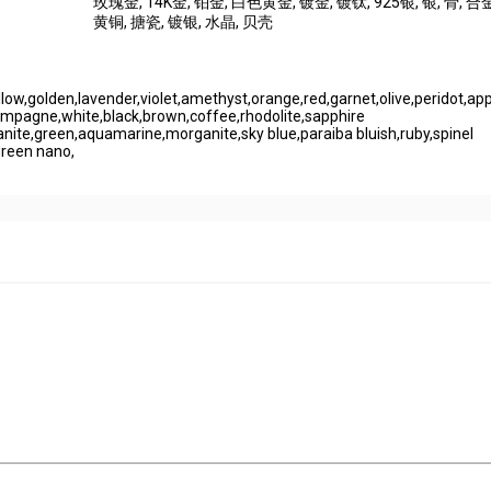
玫瑰金
, 14K金
, 铂金
, 白色黄金
, 镀金
, 镀钛
, 925银
, 银
, 骨
, 合
黄铜
, 搪瓷
, 镀银
, 水晶
, 贝壳
llow,golden,lavender,violet,amethyst,orange,red,garnet,olive,peridot,ap
mpagne,white,black,brown,coffee,rhodolite,sapphire
anite,green,aquamarine,morganite,sky blue,paraiba bluish,ruby,spinel
reen nano,