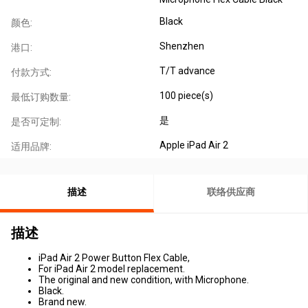
Black
颜色:
Shenzhen
港口:
T/T advance
付款方式:
100 piece(s)
最低订购数量:
是
是否可定制:
Apple iPad Air 2
适用品牌:
描述
联络供应商
描述
iPad Air 2 Power Button Flex Cable,
For iPad Air 2 model replacement.
The original and new condition, with Microphone.
Black.
Brand new.